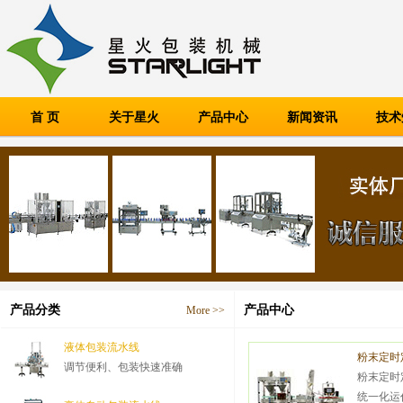
首 页
关于星火
产品中心
新闻资讯
技术
产品分类
产品中心
More >>
液体包装流水线
粉末定时
调节便利、包装快速准确
粉末定时
统一化运