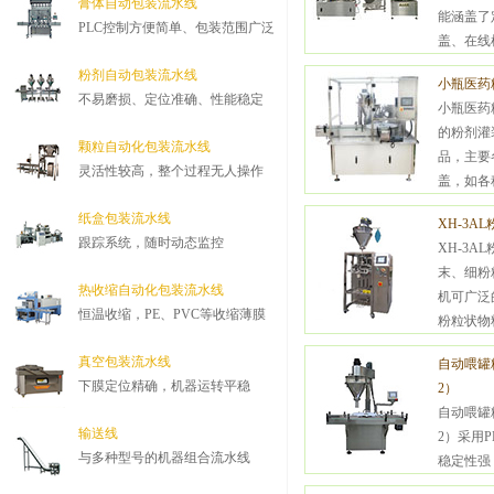
膏体自动包装流水线
能涵盖了
PLC控制方便简单、包装范围广泛
盖、在线
粉剂自动包装流水线
小瓶医药
不易磨损、定位准确、性能稳定
小瓶医药
的粉剂灌
颗粒自动化包装流水线
品，主要
灵活性较高，整个过程无人操作
盖，如各
粉、胡椒粉等粉剂..
纸盒包装流水线
XH-3A
跟踪系统，随时动态监控
XH-3
末、细粉
热收缩自动化包装流水线
机可广泛
恒温收缩，PE、PVC等收缩薄膜
粉粒状物
糖、香精香料等...
真空包装流水线
自动喂罐粉
下膜定位精确，机器运转平稳
2）
自动喂罐粉
输送线
2）采用
与多种型号的机器组合流水线
稳定性强
本机采用全身不锈钢制作，水平开