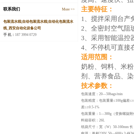
主要特征：
联系我们
More >>
1、搅拌采用台产
包装流水线|自动包装流水线|自动化包装流水
2、全密封空气阻
线_西安自动化设备公司
手 机：
187 3994 0729
3、采用智能温控
4、不停机可直接
适用范围：
奶粉、饲料、米粉
剂、营养食品、染
技术参数：
包装速度：20—50bags/min
包装精度：包装重量≤100g偏差≤±0
差≤±0.5-1%
包装重量：1—300g（变换螺旋
料箱容积：26L
纸袋尺寸：宽（W）50-160mm 长（
电源：单相220V 50—60Hz 3.4K